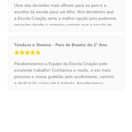
Uma das decisões mais difíceis para os pais é a
escolha da escola para um filho. Nós decidimos que
a Escola Criação seria a melhor opção pois pudemos
perceber desde o primeiro contato que a escola se
preocupa não apenas em transmitir conhecimentos
pedagógicos, mas também em ensinar valores
importantes para o indivíduo e seu convívio social.
Teodoro e Simone - Pais de Beatriz do 1° Ano
Parabenizamos a Equipe da Escola Criação pelo
excelente trabalho! Confiamos a vocês, o ser mais
precioso e nossa gratidão pelo acolhimento, carinho
e dedicação como ela é tratada. Agradecemos
também pelo empenho e competência na superação
das dificuldades e com resultados surpreendentes!