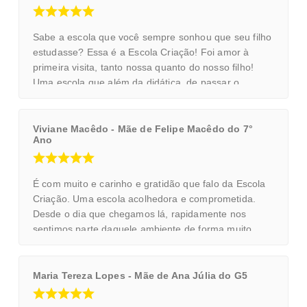
tive o carinho e o aconchego familiar na Criação e
tudo que vivi está bem gravado na minha memória e
levarei para o resto da minha vida. Quero o melhor
Sabe a escola que você sempre sonhou que seu filho
para minha filha assim com meus pais quiseram para
estudasse? Essa é a Escola Criação! Foi amor à
mim.
primeira visita, tanto nossa quanto do nosso filho!
Uma escola que além da didática, de passar o
conteúdo de uma maneira excelente, é super
parceira das famílias, nos ajudando na formação
deles como cidadãos. Essa comunicação família x
Viviane Macêdo - Mãe de Felipe Macêdo do 7°
Ano
escola pra nós é de extrema importância! Somos
muitos felizes de ter nosso filho estudando na
Criação desde pequenininho, ele então, ama, pois
É com muito e carinho e gratidão que falo da Escola
além de aprender, é tratado com todo amor, carinho,
Criação. Uma escola acolhedora e comprometida.
cuidado e respeito!
Desde o dia que chegamos lá, rapidamente nos
sentimos parte daquele ambiente de forma muito
intensa e especial!!! Um trabalho ímpar de
construção de pilares importantes na formação
pessoal das crianças, de forma muito sensível.
Maria Tereza Lopes - Mãe de Ana Júlia do G5
Obrigada a todos os que fazem parte dessa família,
especialmente ao Ensino Fundamental II.