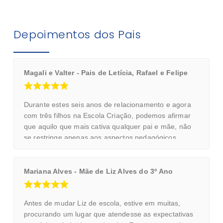
Depoimentos dos Pais
Magali e Valter - Pais de Letícia, Rafael e Felipe
Durante estes seis anos de relacionamento e agora
com três filhos na Escola Criação, podemos afirmar
que aquilo que mais cativa qualquer pai e mãe, não
se restringe apenas aos aspectos pedagógicos
(métodos de ensino, espaço físico, aulas-extras,
atividades esportivas, idiomas e etc… etc… etc…)
que diga-se de passagem são importantíssimas, mas
Mariana Alves - Mãe de Liz Alves do 3º Ano
a forma com a escola deseja relacionar-se com as
famílias, como efetivamente esta parceria (escola e
família) é significativa para ambos. Enfim estamos na
Antes de mudar Liz de escola, estive em muitas,
Criação e gostamos muito da Criação justamente por
procurando um lugar que atendesse as expectativas